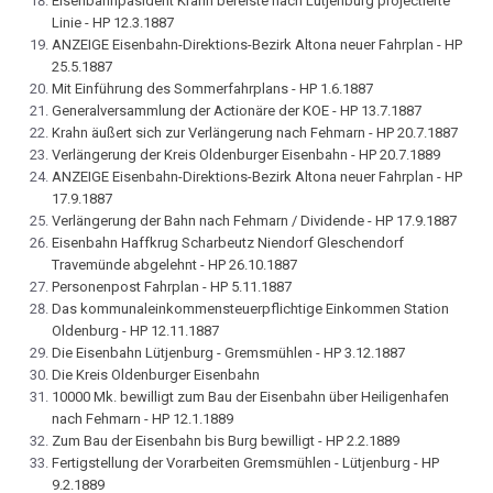
Eisenbahnpäsident Krahn bereiste nach Lütjenburg projectierte
Linie - HP 12.3.1887
ANZEIGE Eisenbahn-Direktions-Bezirk Altona neuer Fahrplan - HP
25.5.1887
Mit Einführung des Sommerfahrplans - HP 1.6.1887
Generalversammlung der Actionäre der KOE - HP 13.7.1887
Krahn äußert sich zur Verlängerung nach Fehmarn - HP 20.7.1887
Verlängerung der Kreis Oldenburger Eisenbahn - HP 20.7.1889
ANZEIGE Eisenbahn-Direktions-Bezirk Altona neuer Fahrplan - HP
17.9.1887
Verlängerung der Bahn nach Fehmarn / Dividende - HP 17.9.1887
Eisenbahn Haffkrug Scharbeutz Niendorf Gleschendorf
Travemünde abgelehnt - HP 26.10.1887
Personenpost Fahrplan - HP 5.11.1887
Das kommunaleinkommensteuerpflichtige Einkommen Station
Oldenburg - HP 12.11.1887
Die Eisenbahn Lütjenburg - Gremsmühlen - HP 3.12.1887
Die Kreis Oldenburger Eisenbahn
10000 Mk. bewilligt zum Bau der Eisenbahn über Heiligenhafen
nach Fehmarn - HP 12.1.1889
Zum Bau der Eisenbahn bis Burg bewilligt - HP 2.2.1889
Fertigstellung der Vorarbeiten Gremsmühlen - Lütjenburg - HP
9.2.1889