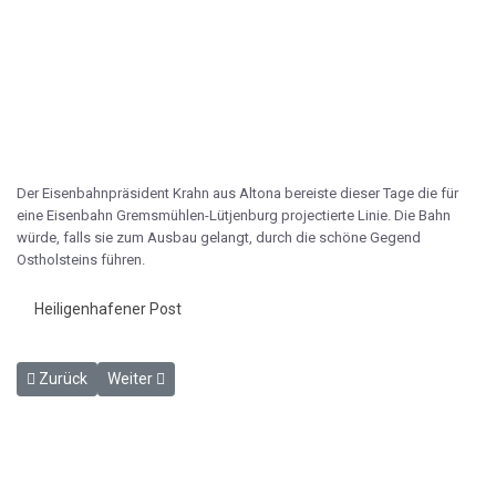
Der Eisenbahnpräsident Krahn aus Altona bereiste dieser Tage die für
eine Eisenbahn Gremsmühlen-Lütjenburg projectierte Linie. Die Bahn
würde, falls sie zum Ausbau gelangt, durch die schöne Gegend
Ostholsteins führen.
Heiligenhafener Post
Vorheriger Beitrag: Verlängerung der KOE nach Heiligenhafen - HP 
Nächster Beitrag: ANZEIGE Eisenbahn-Direktions-Bezirk
Zurück
Weiter