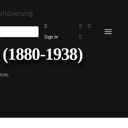
Sign In
(1880-1938)
938)