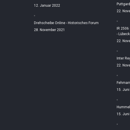
Puttgar
12. Januar 2022
22. Nov
Drehscheibe Online - Historisches Forum
IR 2506
28. November 2021
- Lübeck
22. Nov
Inter Re
22. Nov
Fehmarn
15. Jun
Hummelt
15. Jun