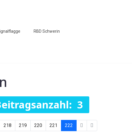
ignalflagge
RBD Schwerin
en
eitragsanzahl: 3
218
219
220
221
222