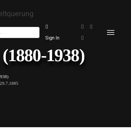
Sign In
(1880-1938)
938)
9.7.1885