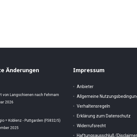
- HP 30.5.1885
an - HP 21.10.1885
te Änderungen
Impressum
Anbieter
rt von Langschienen nach Fehmarn
Allgemeine Nutzungsbedingu
uar 2026
Verhaltensregeln
Erklärung zum Datenschutz
gio = Koblenz - Puttgarden (F5832/5)
Widerrufsrecht
ember 2025
Haftungsausschluß (Disclaimer