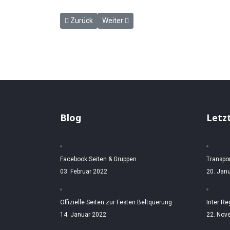
Vorheriger Beitrag: Eisenbahnfahrplan vom 1. Juni 
Nächster Beitrag: Neuer Taschenfahrpl
Zurück
Weiter
Blog
Letz
Facebook Seiten & Gruppen
Transpo
03. Februar 2022
20. Jan
Offizielle Seiten zur Festen Beltquerung
Inter Re
14. Januar 2022
22. Nov