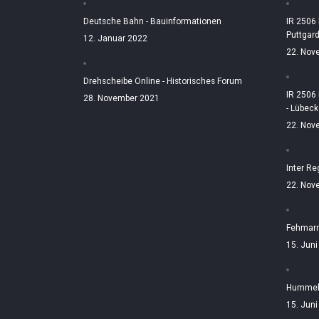
Deutsche Bahn - Bauinformationen
IR 2506
Puttgar
12. Januar 2022
22. Nov
Drehscheibe Online - Historisches Forum
IR 2506
28. November 2021
- Lübeck
22. Nov
Inter Re
22. Nov
Fehmarn
15. Jun
Hummelt
15. Jun