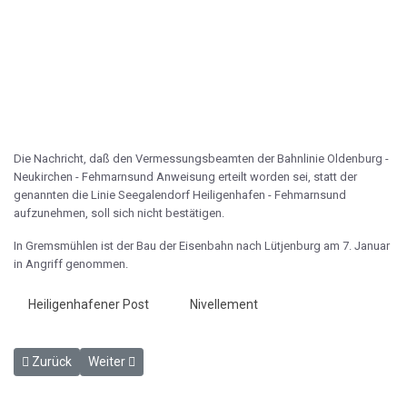
Die Nachricht, daß den Vermessungsbeamten der Bahnlinie Oldenburg -
Neukirchen - Fehmarnsund Anweisung erteilt worden sei, statt der
genannten die Linie Seegalendorf Heiligenhafen - Fehmarnsund
aufzunehmen, soll sich nicht bestätigen.
In Gremsmühlen ist der Bau der Eisenbahn nach Lütjenburg am 7. Januar
in Angriff genommen.
Heiligenhafener Post
Nivellement
Vorheriger Beitrag: Nivellierungsarbeiten Oldenburg - Heiligenhafen
Nächster Beitrag: Die Eisenbahn Gremsmühlen - Lütjenb
Zurück
Weiter