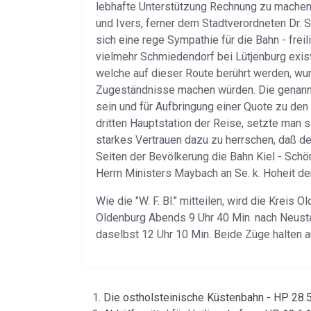
lebhafte Unterstützung Rechnung zu machen 
und Ivers, ferner dem Stadtverordneten Dr. 
sich eine rege Sympathie für die Bahn - frei
vielmehr Schmiedendorf bei Lütjenburg existi
welche auf dieser Route berührt werden, wur
Zugeständnisse machen würden. Die genannten
sein und für Aufbringung einer Quote zu den 
dritten Hauptstation der Reise, setzte man s
starkes Vertrauen dazu zu herrschen, daß 
Seiten der Bevölkerung die Bahn Kiel - Schö
Herrn Ministers Maybach an Se. k. Hoheit d
Wie die "W. F. Bl." mitteilen, wird die Krei
Oldenburg Abends 9 Uhr 40 Min. nach Neusta
daselbst 12 Uhr 10 Min. Beide Züge halten a
Die ostholsteinische Küstenbahn - HP 28.