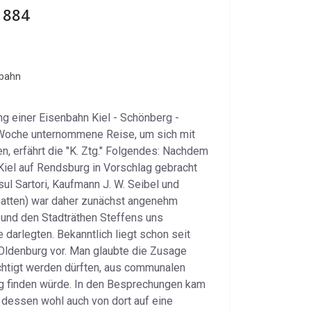
1884
nbahn
g einer Eisenbahn Kiel - Schönberg -
r Woche unternommene Reise, um sich mit
n, erfährt die "K. Ztg." Folgendes: Nachdem
Kiel auf Rendsburg in Vorschlag gebracht
l Sartori, Kaufmann J. W. Seibel und
hatten) war daher zunächst angenehm
 und den Stadträthen Steffens uns
darlegten. Bekanntlich liegt schon seit
- Oldenburg vor. Man glaubte die Zusage
chtigt werden dürften, aus communalen
ng finden würde. In den Besprechungen kam
 dessen wohl auch von dort auf eine