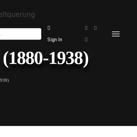
Sign In
(1880-1938)
938)