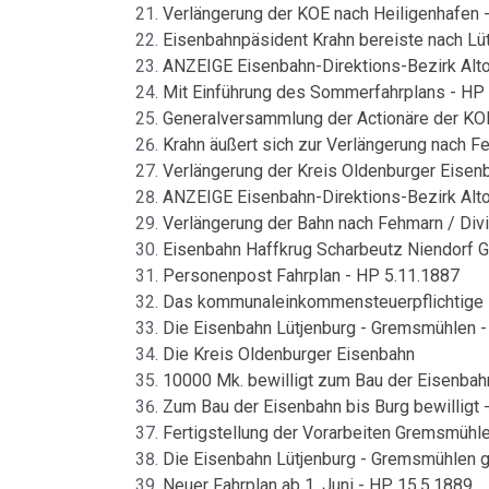
Verlängerung der KOE nach Heiligenhafen 
Eisenbahnpäsident Krahn bereiste nach Lütj
ANZEIGE Eisenbahn-Direktions-Bezirk Alto
Mit Einführung des Sommerfahrplans - HP
Generalversammlung der Actionäre der KO
Krahn äußert sich zur Verlängerung nach F
Verlängerung der Kreis Oldenburger Eisen
ANZEIGE Eisenbahn-Direktions-Bezirk Alto
Verlängerung der Bahn nach Fehmarn / Div
Eisenbahn Haffkrug Scharbeutz Niendorf 
Personenpost Fahrplan - HP 5.11.1887
Das kommunaleinkommensteuerpflichtige 
Die Eisenbahn Lütjenburg - Gremsmühlen -
Die Kreis Oldenburger Eisenbahn
10000 Mk. bewilligt zum Bau der Eisenbah
Zum Bau der Eisenbahn bis Burg bewilligt 
Fertigstellung der Vorarbeiten Gremsmühle
Die Eisenbahn Lütjenburg - Gremsmühlen g
Neuer Fahrplan ab 1. Juni - HP 15.5.1889