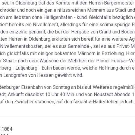
sei. In Oldenburg trat das Komite mit den Herren Bürgermeister
Schröder und noch einigen einflussreichen Männern aus Stadt un
lich am liebsten ohne Heiligenhafen - kund. Gleichfalls bezüglich
ert bereits ein Nivellement, allerdings für eine schmalspurige B
den einzelne genannt, die bei der Hergabe von Grund und Boden 
 Herren in Oldenburg erklärten sich bereit für eine weitere Agit
Nivellementskosten, sei es aus Gemeinde-, sei es aus Privat-Mitt
ich gleichfalls mit einigen bekannten Männern in Beziehung. Hier 
der Staat - nach dem Wunsche der Mehrheit der Plöner Februar-
nberg - Lütjenburg - Eutin bauen werde, welche Hoffnung durch 
en Landgrafen von Hessen gewährt wird.
s Oldenburger Eisenbahn von Sonntag an bis auf Weiteres regelmä
dt, Ankunft daselbst 10 Uhr 40 Min. und von Neustadt Abends 11
uf den Zwischenstationen, auf den fakulativ-Haltestellen jedoch 
5.1884