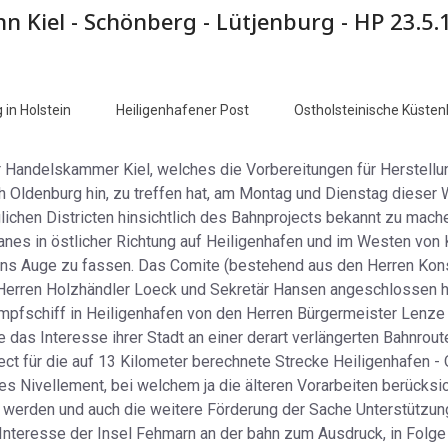
 Kiel - Schönberg - Lütjenburg - HP 23.5.
 in Holstein
Heiligenhafener Post
Ostholsteinische Küste
 Handelskammer Kiel, welches die Vorbereitungen für Herstellun
ach Oldenburg hin, zu treffen hat, am Montag und Dienstag diese
ichen Districten hinsichtlich des Bahnprojects bekannt zu mache
nes in östlicher Richtung auf Heiligenhafen und im Westen von 
ins Auge zu fassen. Das Comite (bestehend aus den Herren Konsu
e Herren Holzhändler Loeck und Sekretär Hansen angeschlossen 
ampfschiff in Heiligenhafen von den Herren Bürgermeister Lenze
as Interesse ihrer Stadt an einer derart verlängerten Bahnroute 
ject für die auf 13 Kilometer berechnete Strecke Heiligenhafen 
es Nivellement, bei welchem ja die älteren Vorarbeiten berücksi
et werden und auch die weitere Förderung der Sache Unterstützu
Interesse der Insel Fehmarn an der bahn zum Ausdruck, in Folge