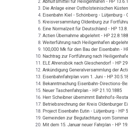
Abhülfsmittel für Heiligenhafen - HP 13.6.
Die Anlage einer Ostholsteinischen Küste
Eisenbahn Kiel - Schönberg - Lütjenburg -
Kreisversammlung Oldenburg zur Fortführu
Eine Normalzeit für Deutschland - HP 13.8
Actien Übernahme abgelehnt - HP 22.8.18
Weiterführung nach Heiligenhafen abgelehn
100,000 Mk für den Bau der Eisenbahn - H
Nachtrag zur Fortführung nach Heiligenhaf
ELE Ahrensbök nach Gleschendorf - HP 29
Ankündigung Generalversammlung der Actio
Eisenbahnfahrplan vom 1. Juni - HP 30.5.1
Bekanntmachung Eisenbahn-Directions-Bez
Neuer Taschenfahrplan - HP 21.10.1885
Herr Scheibner übernimmt Bahnhofs-Restau
Betriebsrechnung der Kreis Oldenburger Ei
Project Eisenbahn Eutin - Lütjenburg - HP 
Gemeinden zur Begutachtung vom Sommerf
Mit dem 15. Januar neuer Fahrplan - HP 19