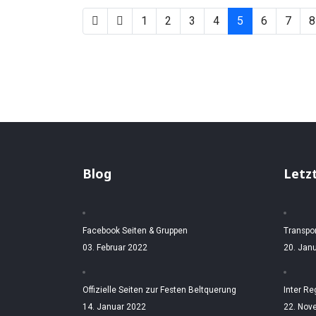
1
2
3
4
5
6
7
8
Blog
Letz
Facebook Seiten & Gruppen
Transpo
03. Februar 2022
20. Jan
Offizielle Seiten zur Festen Beltquerung
Inter Re
14. Januar 2022
22. Nov