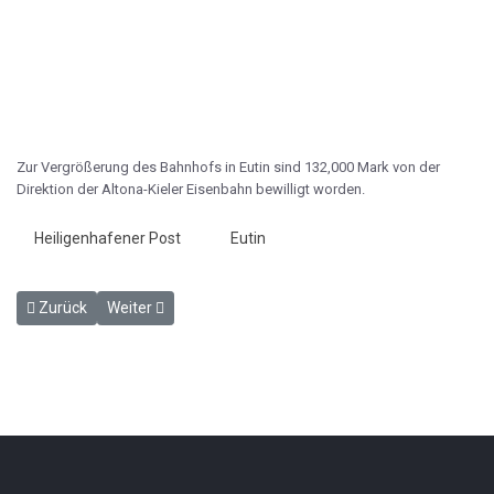
Zur Vergrößerung des Bahnhofs in Eutin sind 132,000 Mark von der
Direktion der Altona-Kieler Eisenbahn bewilligt worden.
Heiligenhafener Post
Eutin
Vorheriger Beitrag: Die Eisenbahn Gremsmühlen - Lütjenburg - HP 2
Nächster Beitrag: Arbeiter an der Gremsmühlen - Lütjen
Zurück
Weiter