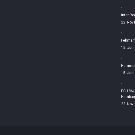
Inter Re
22. Nov
Fehmarn
15. Jun
Hummelt
15. Jun
EC 186/
Hamburg
22. Nov