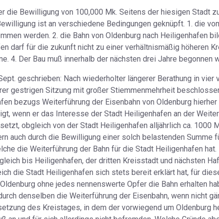
 über die Bewilligung von 100,000 Mk. Seitens der hiesigen Stadt 
Bewilligung ist an verschiedene Bedingungen geknüpft. 1. die v
mmen werden. 2. die Bahn von Oldenburg nach Heiligenhafen bilde
fen darf für die zukunft nicht zu einer verhältnismäßig höheren 
one. 4. Der Bau muß innerhalb der nächsten drei Jahre begonnen 
 Sept. geschrieben: Nach wiederholter längerer Berathung in vier
ihrer gestrigen Sitzung mit großer Stiemmenmehrheit beschlosse
afen bezugs Weiterführung der Eisenbahn von Oldenburg hierher
gt, wenn er das Interesse der Stadt Heiligenhafen an der Weite
etzt, obgleich von der Stadt Heiligenhafen alljährlich ca. 1000 M
rn auch durch die Bewilligung einer solch belastenden Summe für
lche die Weiterführung der Bahn für die Stadt Heiligenhafen ha
gleich bis Heiligenhafen, der dritten Kreisstadt und nächsten H
eich die Stadt Heiligenhafen sich stets bereit erklärt hat, für di
 Oldenburg ohne jedes nennenswerte Opfer die Bahn erhalten ha
rch denselben die Weiterführung der Eisenbahn, wenn nicht gänz
setzung des Kreistages, in dem der vorwiegend um Oldenburg h