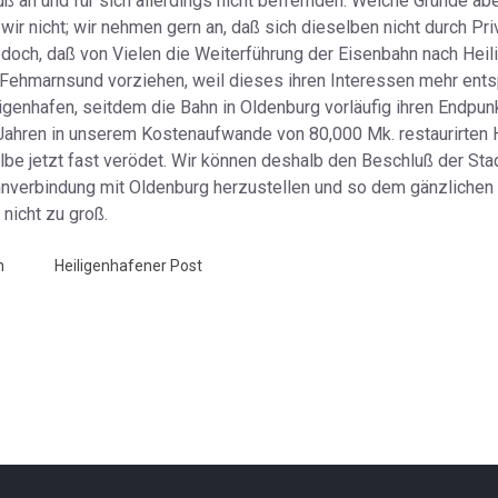
luß an und für sich allerdings nicht befremden. Welche Gründe a
ir nicht; wir nehmen gern an, daß sich dieselben nicht durch Pri
jedoch, daß von Vielen die Weiterführung der Eisenbahn nach Hei
Fehmarnsund vorziehen, weil dieses ihren Interessen mehr entsp
ligenhafen, seitdem die Bahn in Oldenburg vorläufig ihren Endpun
Jahren in unserem Kostenaufwande von 80,000 Mk. restaurirten H
selbe jetzt fast verödet. Wir können deshalb den Beschluß der S
ahnverbindung mit Oldenburg herzustellen und so dem gänzlichen
nicht zu groß.
n
Heiligenhafener Post
senbahn - HP 20.9.1884
Gleschendorf - HP 29.10.1884