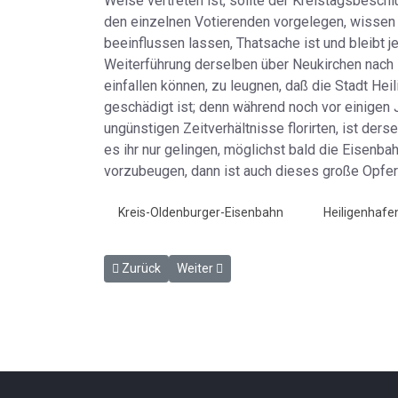
Weise vertreten ist, sollte der Kreistagsbesch
den einzelnen Votierenden vorgelegen, wissen w
beeinflussen lassen, Thatsache ist und bleibt 
Weiterführung derselben über Neukirchen nach 
einfallen können, zu leugnen, daß die Stadt Hei
geschädigt ist; denn während noch vor einigen 
ungünstigen Zeitverhältnisse florirten, ist der
es ihr nur gelingen, möglichst bald die Eisenb
vorzubeugen, dann ist auch dieses große Opfer 
Kreis-Oldenburger-Eisenbahn
Heiligenhafe
Vorheriger Beitrag: 100,000 Mk für den Bau der Ei
Nächster Beitrag: ELE Ahrensbök nach 
Zurück
Weiter