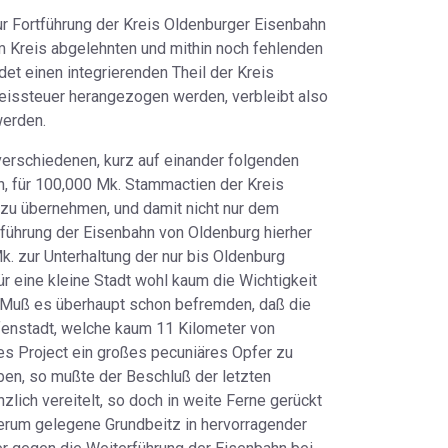
zur Fortführung der Kreis Oldenburger Eisenbahn
om Kreis abgelehnten und mithin noch fehlenden
t einen integrierenden Theil der Kreis
Kreissteuer herangezogen werden, verbleibt also
werden.
 verschiedenen, kurz auf einander folgenden
n, für 100,000 Mk. Stammactien der Kreis
 zu übernehmen, und damit nicht nur dem
rführung der Eisenbahn von Oldenburg hierher
k. zur Unterhaltung der nur bis Oldenburg
 eine kleine Stadt wohl kaum die Wichtigkeit
t. Muß es überhaupt schon befremden, daß die
afenstadt, welche kaum 11 Kilometer von
eses Project ein großes pecuniäres Opfer zu
ben, so mußte der Beschluß der letzten
lich vereitelt, so doch in weite Ferne gerückt
erum gelegene Grundbeitz in hervorragender