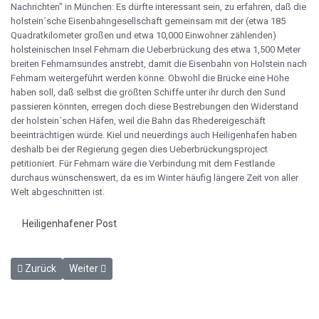
Nachrichten" in München: Es dürfte interessant sein, zu erfahren, daß die
holstein´sche Eisenbahngesellschaft gemeinsam mit der (etwa 185
Quadratkilometer großen und etwa 10,000 Einwohner zählenden)
holsteinischen Insel Fehmarn die Ueberbrückung des etwa 1,500 Meter
breiten Fehmarnsundes anstrebt, damit die Eisenbahn von Holstein nach
Fehmarn weitergeführt werden könne. Obwohl die Brücke eine Höhe
haben soll, daß selbst die größten Schiffe unter ihr durch den Sund
passieren könnten, erregen doch diese Bestrebungen den Widerstand
der holstein´schen Häfen, weil die Bahn das Rhedereigeschäft
beeinträchtigen würde. Kiel und neuerdings auch Heiligenhafen haben
deshalb bei der Regierung gegen dies Ueberbrückungsproject
petitioniert. Für Fehmarn wäre die Verbindung mit dem Festlande
durchaus wünschenswert, da es im Winter häufig längere Zeit von aller
Welt abgeschnitten ist.
Heiligenhafener Post
Vorheriger Beitrag: Verhandlung des Nautischen Vereins zur Eind
Nächster Beitrag: Nivellierungsarbeiten Oldenburg - Hei
Zurück
Weiter