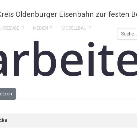
AHRZEUGE
MEDIEN
MODELLBAU
rbeit
Suchen
etzen
ücke