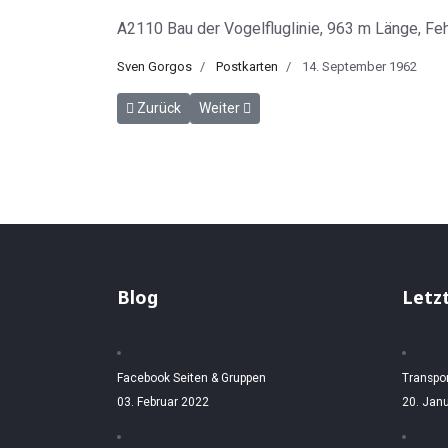
A2110 Bau der Vogelfluglinie, 963 m Länge, Feh
Sven Gorgos
Postkarten
14. September 1962
Vorheriger Beitrag: Großenbrode Kai mit FS Theodo
Nächster Beitrag: Brücke der Vogelflu
Zurück
Weiter
Blog
Letz
Facebook Seiten & Gruppen
Transpo
03. Februar 2022
20. Jan