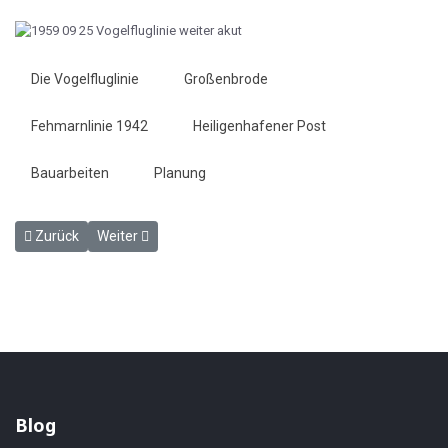
Die Vogelfluglinie
Großenbrode
Fehmarnlinie 1942
Heiligenhafener Post
Bauarbeiten
Planung
Vorheriger Beitrag: Rekordsommer am Kai - HP 18.9.1959
Nächster Beitrag: Immer noch Hochbetrieb in Großenbro
Zurück
Weiter
Blog