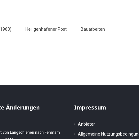
 1963)
Heiligenhafener Post
Bauarbeiten
Heiligenhafener Post 11.4.1961
g verdienter Gewerkschaftler - Heiligenhafener Post 18.4.1961
te Änderungen
Impressum
Anbieter
rt von Langschienen nach Fehmarn
Allgemeine Nutzungsbedingu