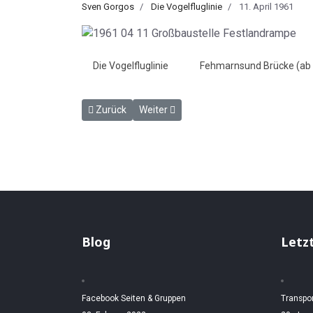
Sven Gorgos
Die Vogelfluglinie
11. April 1961
Die Vogelfluglinie
Fehmarnsund Brücke (ab
Vorheriger Beitrag: Ein Senkkasten für Pfeiler 4 - 
Nächster Beitrag: Eindrucksvolle Ehrun
Zurück
Weiter
Blog
Letz
Facebook Seiten & Gruppen
Transpo