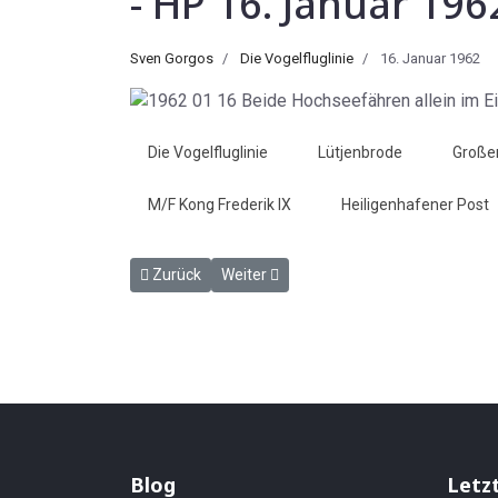
- HP 16. Januar 196
Sven Gorgos
Die Vogelfluglinie
16. Januar 1962
Die Vogelfluglinie
Lütjenbrode
Große
M/F Kong Frederik IX
Heiligenhafener Post
Vorheriger Beitrag: Beförderung bei der Bahn - HP 
Nächster Beitrag: Hauptschifffahrtsöff
Zurück
Weiter
Blog
Letz