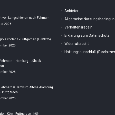
Anbieter
rt von Langschienen nach Fehmarn
Allgemeine Nutzungsbedingu
uar 2026
Verhaltensregeln
Erklärung zum Datenschutz
gio = Koblenz - Puttgarden (F5832/5)
Widerrufsrecht
ember 2025
Haftungsausschluß (Disclaimer
 Fehmarn = Hamburg - Lübeck -
den
ember 2025
 Fehmarn = Hamburg Altona -Hamburg
 - Puttgarden
ember 2025
gio = Köln - Puttgarden - Köln