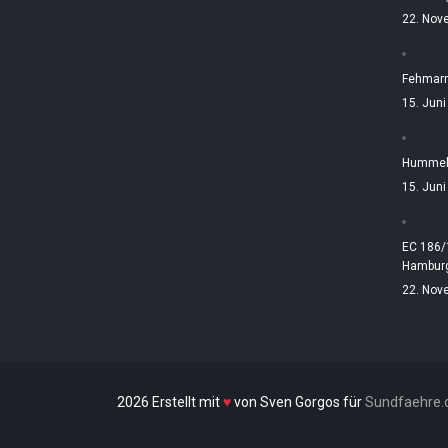
22. Nov
Fehmarn
15. Jun
Hummelt
15. Jun
EC 186/
Hamburg
22. Nov
2026 Erstellt mit
♥
von Sven Gorgos für
Sundfaehre.