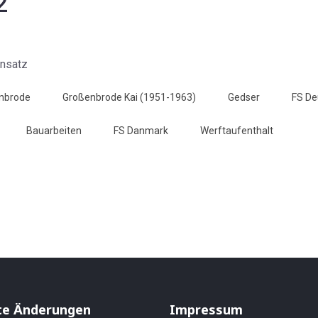
2
nbrode
Großenbrode Kai (1951-1963)
Gedser
FS De
Bauarbeiten
FS Danmark
Werftaufenthalt
16. Januar 1962
nung wird überbrückt - HP 19. Januar 1962
te Änderungen
Impressum