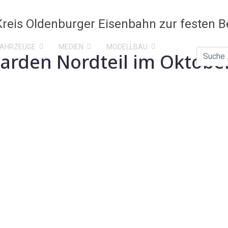
FAHRZEUGE
MEDIEN
MODELLBAU
arden Nordteil im Oktobe
Suchen