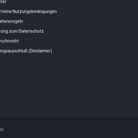
eter
emeine Nutzungsbedingungen
altensregeln
ärung zum Datenschutz
rufsrecht
ngsausschluß (Disclaimer)
de