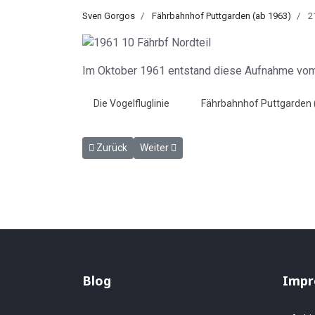
Sven Gorgos
Fährbahnhof Puttgarden (ab 1963)
2
Im Oktober 1961 entstand diese Aufnahme vom 
Die Vogelfluglinie
Fährbahnhof Puttgarden 
Vorheriger Beitrag: Blick auf das entstehende Ste
Nächster Beitrag: Erd- und Gleisbau in
Zurück
Weiter
Blog
Impr