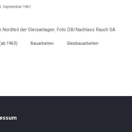
1. September 1961
Nordteil der Gleisanlagen. Foto DB/Nachlass Rauch SA
(ab 1963)
Bauarbeiten
Gleisbauarbeiten
llwerk Pf am 5. November 1961
 Puttgarden am 21. September 1961
essum