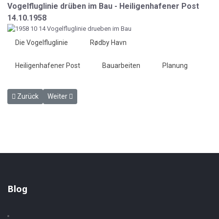
Vogelfluglinie drüben im Bau - Heiligenhafener Post
14.10.1958
Die Vogelfluglinie
Rødby Havn
Heiligenhafener Post
Bauarbeiten
Planung
Vorheriger Beitrag: Dänen in der Werft - HP 14.10.1958
Nächster Beitrag: Geheimnisvolles Auto - HP 21.10.1958
Zurück
Weiter
Blog