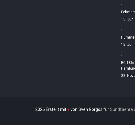
Fehmarn
15. Jun
Hummelt
15. Jun
EC 186/
Hamburg
22. Nov
2026 Erstellt mit
♥
von Sven Gorgos für
Sundfaehre.