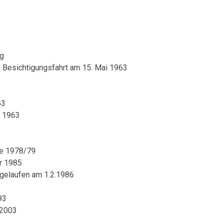
ng
d Besichtigungsfahrt am 15. Mai 1963
63
r 1963
he 1978/79
ar 1985
fgelaufen am 1.2.1986
93
.2003