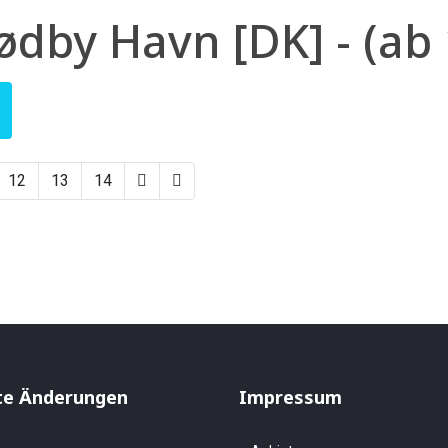
dby Havn [DK] - (ab
12
13
14
te Änderungen
Impressum