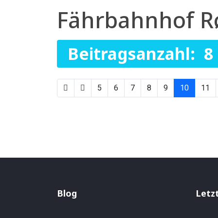
Fährbahnhof Rø
Beitragsanzahl: 8
5
6
7
8
9
10
11
Blog
Letz