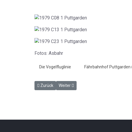
Fotos: Asbahr
Die Vogelfluglinie
Fährbahnhof Puttgarden 
Vorheriger Beitrag: Puttgarden ca. 1964
Nächster Beitrag: Foto: Puttgarden Mol
Zurück
Weiter