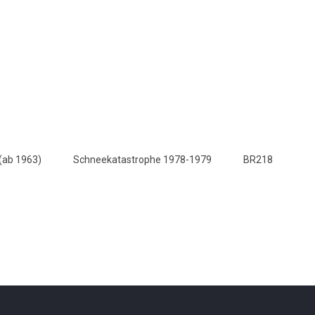
(ab 1963)
Schneekatastrophe 1978-1979
BR218
e im Eiswinter Februar 1985