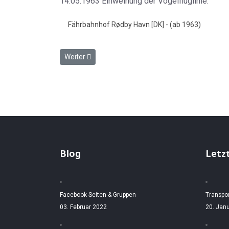
14.05.1963 Einweihung der Vogelfluglinie.
Fährbahnhof Rødby Havn [DK] - (ab 1963)
Nächster Beitrag: Rødby Havn (DK) im April 1988
Weiter
Blog
Letz
Facebook Seiten & Gruppen
Transpo
03. Februar 2022
20. Jan