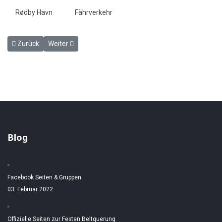
Rødby Havn
Fährverkehr
Vorheriger Beitrag: Rødby Havn (DK) im April 1988
Nächster Beitrag: Rødby Havn (DK) im April 1996
Zurück
Weiter
Blog
Facebook Seiten & Gruppen
03. Februar 2022
Offizielle Seiten zur Festen Beltquerung