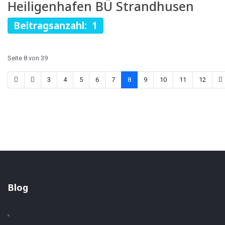
Heiligenhafen BÜ Strandhusen
Beitragsanzahl: 1
Seite 8 von 39
3
4
5
6
7
8
9
10
11
12
Blog