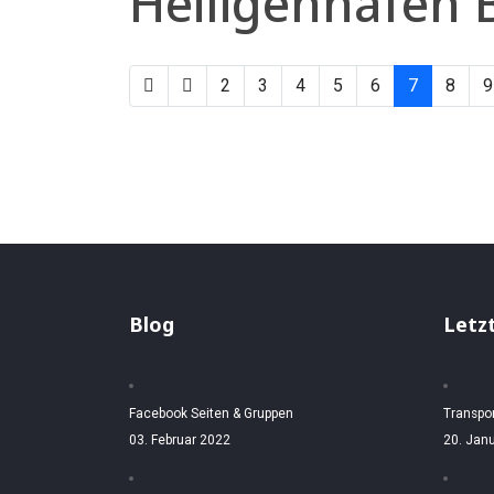
Heiligenhafen
2
3
4
5
6
7
8
9
Blog
Letz
Facebook Seiten & Gruppen
Transpo
03. Februar 2022
20. Jan