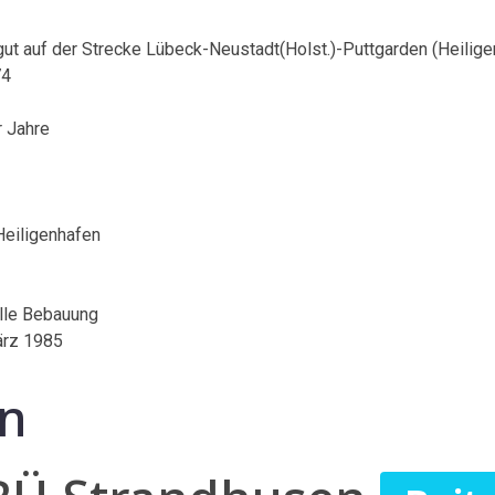
t auf der Strecke Lübeck-Neustadt(Holst.)-Puttgarden (Heili
74
r Jahre
Heiligenhafen
elle Bebauung
ärz 1985
en