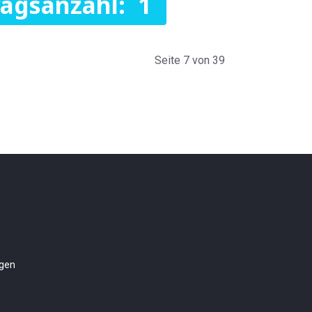
ragsanzahl: 1
Seite 7 von 39
ngen