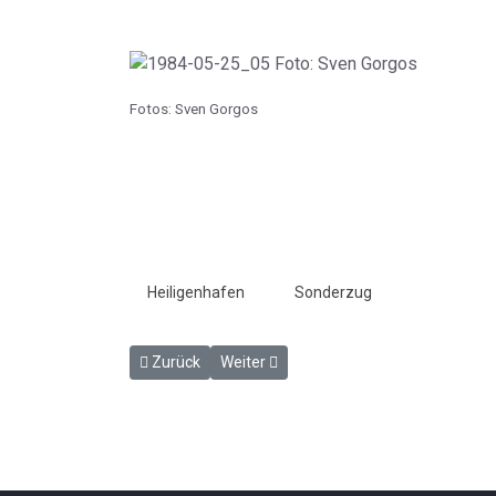
Fotos: Sven Gorgos
Heiligenhafen
Sonderzug
Vorheriger Beitrag: VERSANDBLATT vom 1.10.198
Nächster Beitrag: Wagenzettel 31. Aug
Zurück
Weiter