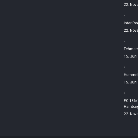
22. Nov
Inter Re
22. Nov
Fehmarn
15. Jun
Hummelt
15. Jun
EC 186/
Hamburg
22. Nov