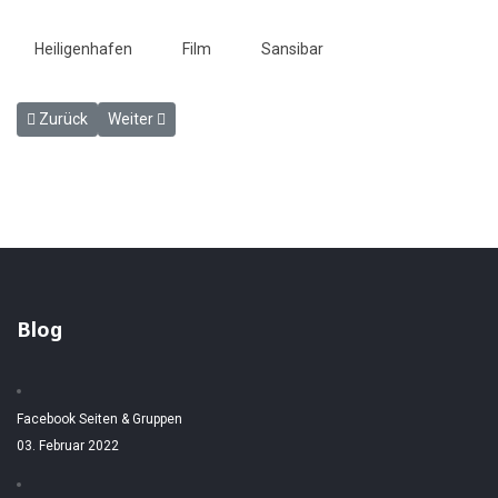
Heiligenhafen
Film
Sansibar
Vorheriger Beitrag: Kinder Fahrkarten Heiligenhafen - Hamburg - 11
Nächster Beitrag: Verunglückter Schienenbus im Ringl
Zurück
Weiter
Blog
Facebook Seiten & Gruppen
03. Februar 2022