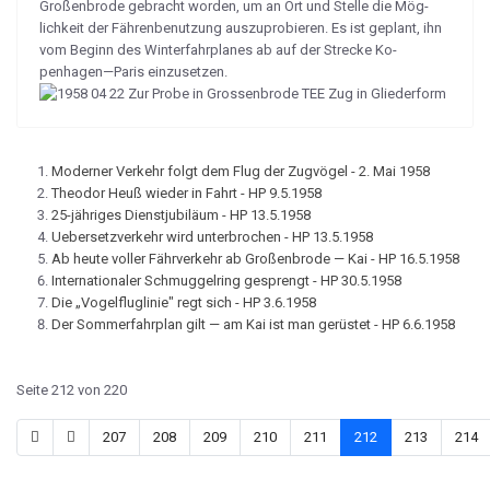
Großenbrode gebracht worden, um an Ort und Stelle die Mög­
lichkeit der Fährenbenutzung auszupro­bieren. Es ist geplant, ihn
vom Beginn des Winterfahrplanes ab auf der Strecke Ko­
penhagen—Paris einzusetzen.
Moderner Verkehr folgt dem Flug der Zugvögel - 2. Mai 1958
Theodor Heuß wieder in Fahrt - HP 9.5.1958
25-jähriges Dienstjubiläum - HP 13.5.1958
Uebersetzverkehr wird unterbrochen - HP 13.5.1958
Ab heute voller Fährverkehr ab Großenbrode — Kai - HP 16.5.1958
Internationaler Schmuggelring gesprengt - HP 30.5.1958
Die „Vogelfluglinie" regt sich - HP 3.6.1958
Der Sommerfahrplan gilt — am Kai ist man gerüstet - HP 6.6.1958
Seite 212 von 220
207
208
209
210
211
212
213
214