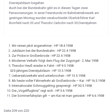
Dienstjubiläum be­gehen.
Auch bei der Bundesbahn gibt es in diesen Tagen zwei
Pensionierungen. In einer Feierstunde im Bahnbetriebswerk am
gestrigen Montag wurden verabschie­det Oberlokführer Karl
Bornfeld nach 33 und Theodor Carbohn nach 30 Dienst­jahren.
Wir reisen jetzt angenehmer - HP 18.4.1958
Jubiläum bei der Bundesbahn - HP 22.4.1958
Zur Probe in Großenbrode - HP 22.4.1958
Moderner Verkehr folgt dem Flug der Zugvögel - 2. Mai 1958
Theodor Heuß wieder in Fahrt - HP 9.5.1958
25-jähriges Dienstjubiläum - HP 13.5.1958
Uebersetzverkehr wird unterbrochen - HP 13.5.1958
Ab heute voller Fährverkehr ab Großenbrode — Kai - HP 16.5.1958
Internationaler Schmuggelring gesprengt - HP 30.5.1958
Die „Vogelfluglinie" regt sich - HP 3.6.1958
Der Sommerfahrplan gilt — am Kai ist man gerüstet - HP 6.6.1958
Seite 209 von 220