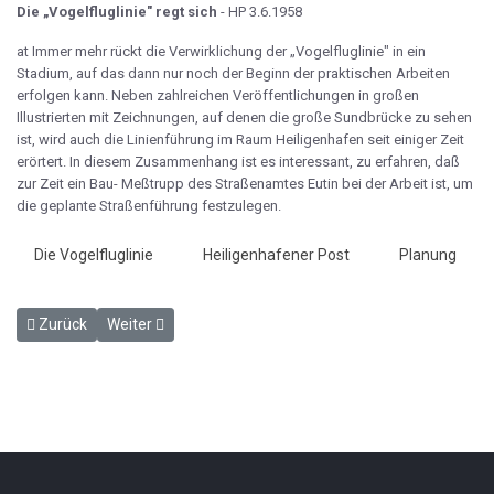
Die
„Vogelfluglinie" regt sich
- HP 3.6.1958
at Immer mehr rückt die Verwirklichung der „Vogelfluglinie" in ein
Stadium, auf das dann nur noch der Beginn der prak­tischen Arbeiten
erfolgen kann. Neben zahlreichen Veröffentlichungen in großen
Illustrierten mit Zeichnungen, auf denen die große Sundbrücke zu sehen
ist, wird auch die Linienführung im Raum Heili­genhafen seit einiger Zeit
erörtert. In diesem Zusammenhang ist es interessant, zu erfahren, daß
zur Zeit ein Bau- Meß­trupp des Straßenamtes Eutin bei der Arbeit ist, um
die geplante Straßen­führung festzulegen.
Die Vogelfluglinie
Heiligenhafener Post
Planung
Vorheriger Beitrag: Internationaler Schmuggelring gesprengt - HP 3
Nächster Beitrag: Der Sommerfahrplan gilt — am Kai ist
Zurück
Weiter