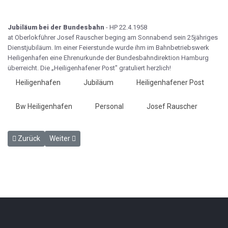
Jubiläum bei der Bundesbahn
- HP 22.4.1958
at Oberlokführer Josef Rauscher beging am Sonnabend sein 25jähriges
Dienst­jubiläum. Im einer Feierstunde wurde ihm im Bahnbetriebswerk
Heiligenhafen eine Ehrenurkunde der Bundesbahndirek­tion Hamburg
überreicht. Die „Heiligenhafener Post" gratuliert herzlich!
Heiligenhafen
Jubiläum
Heiligenhafener Post
Bw Heiligenhafen
Personal
Josef Rauscher
Vorheriger Beitrag: Wir reisen jetzt angenehmer - HP 18.4.1958
Nächster Beitrag: Zur Probe in Großenbrode - HP 22.4.1
Zurück
Weiter