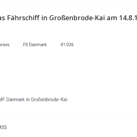
as Fährschiff in Großenbrode-Kai am 14.8.
press
FS Danmark
41 026
 MF Danmark in Großenbrode-Kai
955