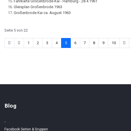
Fahrkarte Großenbrode-Kai - Hamburg - 28.4.1961
Gleisplan Großenbrode 1963
Großenbrode Kai ca. August 1963
Seite 5 von 22
1
2
3
4
5
6
7
8
9
10
Blog
Facebook Seiten & Gruppen