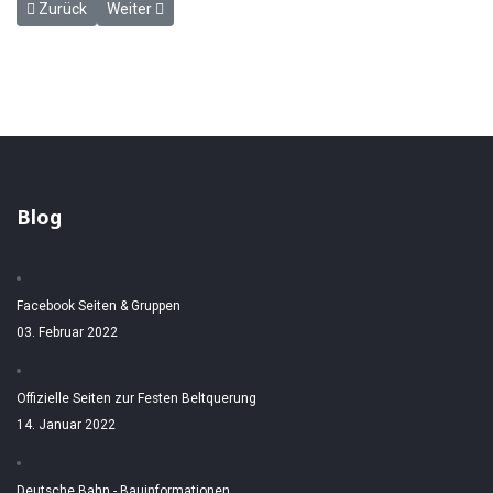
Vorheriger Beitrag: Großenbrode Kai (1951-1963)
Nächster Beitrag: Großenbrode-Kai am 29. August 1957
Zurück
Weiter
Blog
Facebook Seiten & Gruppen
03. Februar 2022
Offizielle Seiten zur Festen Beltquerung
14. Januar 2022
Deutsche Bahn - Bauinformationen