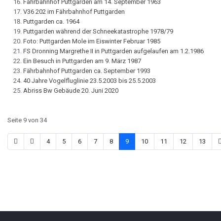
Fährbahnhof Puttgarden am 14. September 1963
V36 202 im Fährbahnhof Puttgarden
Puttgarden ca. 1964
Puttgarden während der Schneekatastrophe 1978/79
Foto: Puttgarden Mole im Eiswinter Februar 1985
FS Dronning Margrethe II in Puttgarden aufgelaufen am 1.2.1986
Ein Besuch in Puttgarden am 9. März 1987
Fährbahnhof Puttgarden ca. September 1993
40 Jahre Vogelfluglinie 23.5.2003 bis 25.5.2003
Abriss Bw Gebäude 20. Juni 2020
Seite 9 von 34
4
5
6
7
8
9
10
11
12
13