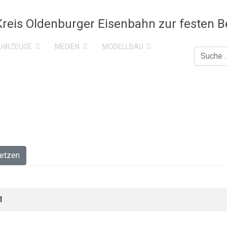
AHRZEUGE
MEDIEN
MODELLBAU
l
Suchen
etzen
1