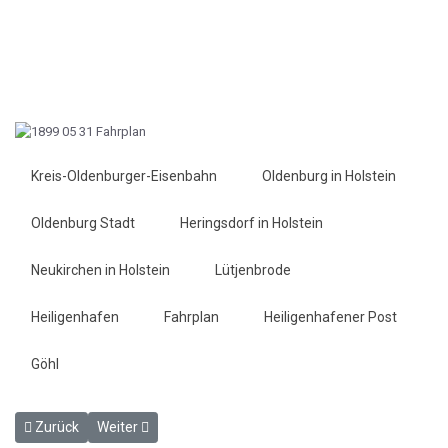
Kreis-Oldenburger-Eisenbahn
Oldenburg in Holstein
Oldenburg Stadt
Heringsdorf in Holstein
Neukirchen in Holstein
Lütjenbrode
Heiligenhafen
Fahrplan
Heiligenhafener Post
Göhl
Vorheriger Beitrag: BEKANNTMACHUNG - Viehbesitzer - HP 10.5.18
Nächster Beitrag: Anhalten von 5 Zügen auf dem Haltep
Zurück
Weiter