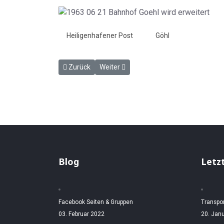
Heiligenhafener Post
Göhl
Vorheriger Beitrag: Berliner Eisenbahner besichtig
Nächster Beitrag: Billig nach Lübeck u
Zurück
Weiter
Blog
Letz
Facebook Seiten & Gruppen
Transpo
03. Februar 2022
20. Jan