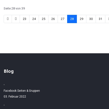
Seite 28 von 39
23
24
25
26
27
28
29
30
31
Blog
Facebook Seiten & Gruppen
03. Februar 2022