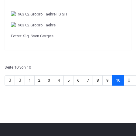
Fotos: Slg. Sven Gorgos
Seite 10 von 10
1
2
3
4
5
6
7
8
9
10