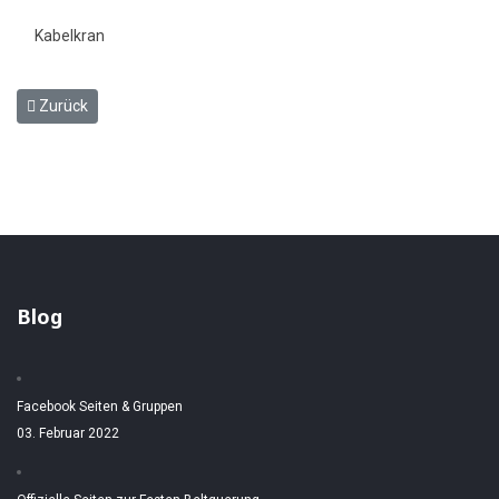
Kabelkran
Vorheriger Beitrag: Georg Modrow
Zurück
Blog
Facebook Seiten & Gruppen
03. Februar 2022