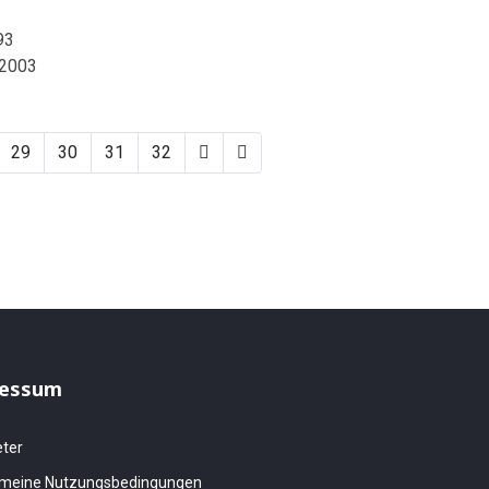
93
.2003
29
30
31
32
essum
eter
emeine Nutzungsbedingungen