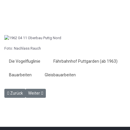
Foto: Nachlass Rauch
Die Vogelfluglinie
Fährbahnhof Puttgarden (ab 1963)
Bauarbeiten
Gleisbauarbeiten
Vorheriger Beitrag: Nachtschicht beim Bau der Fährbetten in Puttg
Nächster Beitrag: Die Bauarbeiten am Fährhafen Puttg
Zurück
Weiter