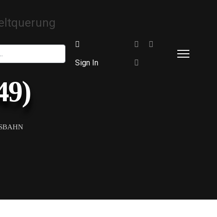
Sign In
49)
HSBAHN