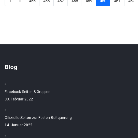
455
456
457
458
459
460
461
462
Blog
Facebook Seiten & Gruppen
03. Februar 2022
Offizielle Seiten zur Festen Beltquerung
14. Januar 2022