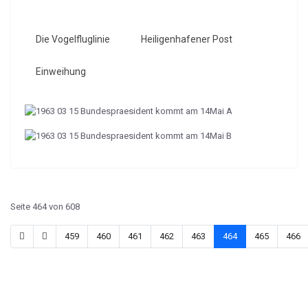
Die Vogelfluglinie
Heiligenhafener Post
Einweihung
Seite 464 von 608
459
460
461
462
463
464
465
466