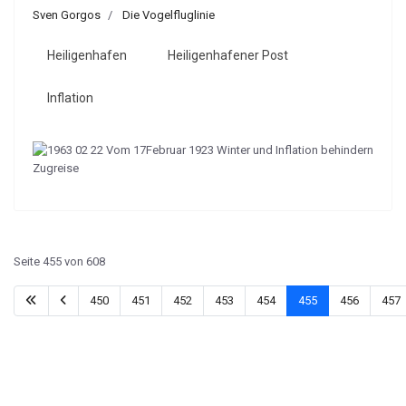
Sven Gorgos
Die Vogelfluglinie
Heiligenhafen
Heiligenhafener Post
Inflation
Seite 455 von 608
450
451
452
453
454
455
456
457