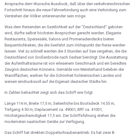
Ansprache dem Wunsche Ausdruck, daß über den verkehrstechnischen
Fortschritt hinaus die neue Fährverbindung auch eine Verbindung zum
Verstehen der Völker untereinander sein möge.
Was dem Reisenden an Gastlichkeit auf der "Deutschland" geboten
wird, dürfte selbst höchsten Ansprüchen gerecht werden. Elegante
Restaurants, Speisesäle, Salons und Promenadendecks bieten
Bequemlichkeiten, die die Seefahrt zum Höhepunkt der Reise werden
lassen. Viel zu schnell werden die 3 Stunden auf See vergehen, die die
Deutschland von Großenbrode nach Gedser benötigt. Die Ausstattung
der Aufenthaltsräume ist von erlesenem Geschmack und ein beredtes
Zeugnis deutschen Könnens. Gemälde von Meisterhand beleben die
Wandflächen, werben für die Schönheit holsteinischen Landes und
weisen eindrucksvoll auf die Eigenart deutscher Städte hin.
In Zahlen betrachtet zeigt sich das Schiff wie folgt:
Länge 114 m, Breite 17,5 m, Seitenhöhe bis Bootsdeck 14.55 m,
Tiefgang 4.50 m, Deplacement ca. 4900 t, BRT ca. 4100 t,
Höchstgeschwindigkeit 17,5 sm. Der Schiffsführung stehen die
modernsten nautischen Geräte zur Verfügung.
Das Schiff hat direkten Doppelschraubenantrieb. Es hat zwei 8-