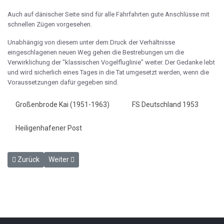
Auch auf dänischer Seite sind für alle Fährfahrten gute Anschlüsse mit
schnellen Zügen vorgesehen.
Unabhängig von diesem unter dem Druck der Verhältnisse
eingeschlagenen neuen Weg gehen die Bestrebungen um die
Verwirklichung der "klassischen Vogelfluglinie" weiter. Der Gedanke lebt
und wird sicherlich eines Tages in die Tat umgesetzt werden, wenn die
Voraussetzungen dafür gegeben sind.
Großenbrode Kai (1951-1963)
FS Deutschland 1953
Heiligenhafener Post
Vorheriger Beitrag: „Deutschland" in Dienst gestellt - HP 12.5.1953
Nächster Beitrag: Großenbrode hilft dem Arbeitsamt - 
Zurück
Weiter