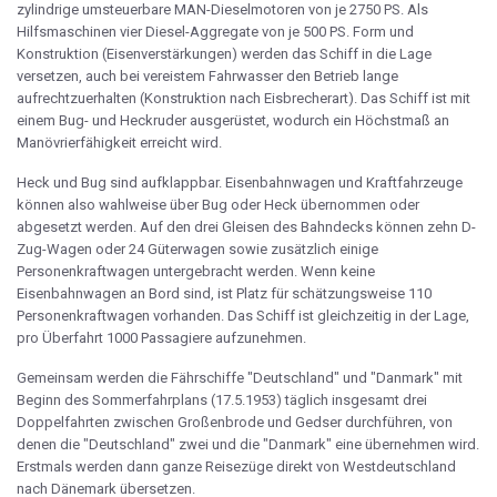
zylindrige umsteuerbare MAN-Dieselmotoren von je 2750 PS. Als
Hilfsmaschinen vier Diesel-Aggregate von je 500 PS. Form und
Konstruktion (Eisenverstärkungen) werden das Schiff in die Lage
versetzen, auch bei vereistem Fahrwasser den Betrieb lange
aufrechtzuerhalten (Konstruktion nach Eisbrecherart). Das Schiff ist mit
einem Bug- und Heckruder ausgerüstet, wodurch ein Höchstmaß an
Manövrierfähigkeit erreicht wird.
Heck und Bug sind aufklappbar. Eisenbahnwagen und Kraftfahrzeuge
können also wahlweise über Bug oder Heck übernommen oder
abgesetzt werden. Auf den drei Gleisen des Bahndecks können zehn D-
Zug-Wagen oder 24 Güterwagen sowie zusätzlich einige
Personenkraftwagen untergebracht werden. Wenn keine
Eisenbahnwagen an Bord sind, ist Platz für schätzungsweise 110
Personenkraftwagen vorhanden. Das Schiff ist gleichzeitig in der Lage,
pro Überfahrt 1000 Passagiere aufzunehmen.
Gemeinsam werden die Fährschiffe "Deutschland" und "Danmark" mit
Beginn des Sommerfahrplans (17.5.1953) täglich insgesamt drei
Doppelfahrten zwischen Großenbrode und Gedser durchführen, von
denen die "Deutschland" zwei und die "Danmark" eine übernehmen wird.
Erstmals werden dann ganze Reisezüge direkt von Westdeutschland
nach Dänemark übersetzen.