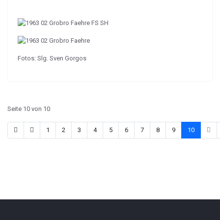
Fotos: Slg. Sven Gorgos
Seite 10 von 10
1
2
3
4
5
6
7
8
9
10