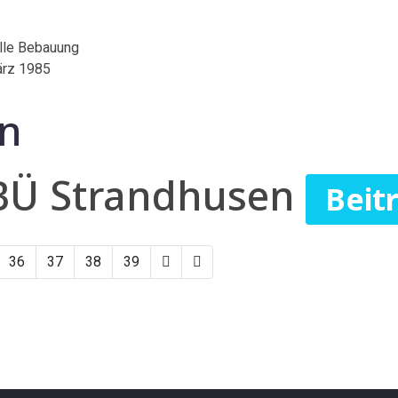
elle Bebauung
ärz 1985
en
 BÜ Strandhusen
Beit
36
37
38
39