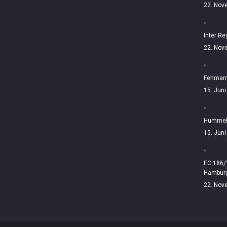
22. Nov
Inter Re
22. Nov
Fehmarn
15. Jun
Hummelt
15. Jun
EC 186/
Hamburg
22. Nov