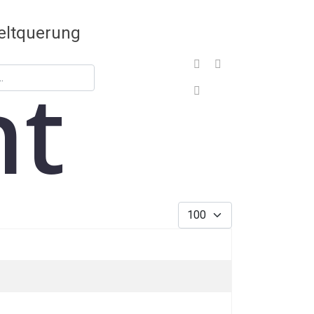
nt
Sign In
Anzeige #