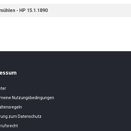
ühlen - HP 15.1.1890
essum
eter
emeine Nutzungsbedingungen
altensregeln
ärung zum Datenschutz
rufsrecht