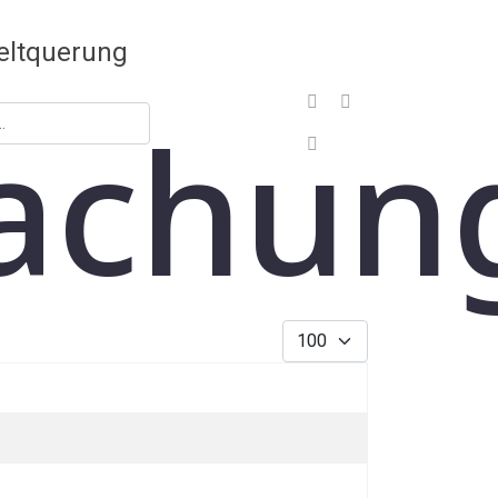
achun
Sign In
Anzeige #