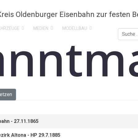
AHRZEUGE
MEDIEN
MODELLBAU
anntm
Suchen
etzen
ahn - 27.11.1865
irk Altona - HP 29.7.1885