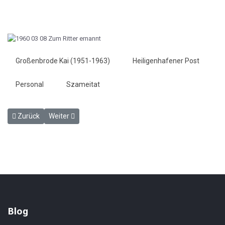
Großenbrode Kai (1951-1963)
Heiligenhafener Post
Personal
Szameitat
Vorheriger Beitrag: Ein Auto brannte aus - Heiligenhafener Post 12.
Nächster Beitrag: Theodor Heuß wird überholt - Heilige
Zurück
Weiter
Blog